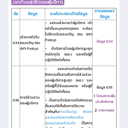
เจตจำนงสุจริตของผู้บริหาร
การเผยแพร่
ข้อ
ข้อมูล
องค์ประกอบด้านข้อมูล
ข้อมูล
- แสดงนโยบายว่าผู้บริหาร เจ้า
หน้าที่และบุคลากรทุกคน จะต้อง
ไม่มีการรับของขวัญ (No Gift
นโยบายไม่รับ
Policy)
ข้อมูล O34
O34
ของขวัญ (No
Gift Policy)
-
ดำเนินการโดยผู้บริหารสูงสุด
คนปัจจุบัน (ผอ.) และหรือผู้ที่
ปฏิบัติติหน้าที่แทน
- แสดงการดำเนินการหรือ
กิจกรรมที่แสดงถึงการมีส่วนร่วม
ของผู้บริหารสูงสุด (ผอ.) และ
หรือผู้ที่ได้รับมอบหมาย หรือผู้ที่
ข้อมูล O35
ปฏิบัติติหน้าที่แทน
1.
โครงการเพิ่ม
การมีส่วนร่วม
O35
- เป็นการดำเนินการหรือกิจกรรม
ประสิทธิภาพ
ของผู้บริหาร
ที่แสดงให้เห็นถึงการให้ความ
2.
รายงานผล
สำคัญกับ
การปรับปรุง พัฒนา
และส่งเสริมสถานศึกษาด้าน
คุณธรรมและโปร่งใส
เป็นการ