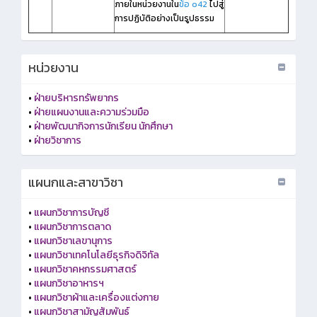
ภายในหน่วยงานใน
ข้อ o42
ไปสู่
การปฏิบัติอย่างเป็นรูปธรรม
หน่วยงาน
•
ฝ่ายบริหารทรัพยากร
•
ฝ่ายแผนงานและความร่วมมือ
•
ฝ่ายพัฒนากิจการนักเรียน นักศึกษา
•
ฝ่ายวิชาการ
แผนกและสาขาวิชา
•
แผนกวิชาการบัญชี
•
แผนกวิชาการตลาด
•
แผนกวิชาเลขานุการ
•
แผนกวิชาเทคโนโลยีธุรกิจดิจิทัล
•
แผนกวิชาคหกรรมศาสตร์
•
แผนกวิชาอาหารฯ
•
แผนกวิชาผ้าและเครื่องแต่งกาย
•
แผนกวิชาสามัญสัมพันธ์