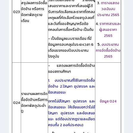
สรุปผลการจัดซื้อ
3.
ตารางแสดง
เสนอราคาและราคาที่เสนอผู้ได้
จัดจ้าง หรือการ
วงเงินงบ
O23
รับการคัดเลือกและราคาที่ตกลง
จัดหาพัสดุราย
ประมาณ 2565
เหตุผลที่คัดเลือกโดยสรุปเลขที่
เดือน
และวันที่ของสัญญาหรือข้อ
4.
ราคากลางและ
ตกลงในการซื้อหรือจ้าง เป็นต้น
ผู้เสนอราคา
2565
- เป็นข้อมูลแบบรายเดือน ที่มี
5.
ข้อมูลครอบคลุมในระยะเวลา 6
งบประมาณ
เดือนแรกของปีงบประมาณ
การจัดซื้อจัดจ้าง
ปัจจุบัน
2565
- แสดงผลการจัดซื้อจัดจ้าง
ของสถานศึกษา
1. งบประมาณที่ใช้ในการจัดซื้อ
จัดจ้าง 2.ปัญหา อุปสรรค และ
ข้อเสนอแนะ
รายงานผลการจัด
ซื้อจัดจ้างหรือการ
(หากไม่มีปัญหา อุปสรรค และ
ข้อมูล O24
O24
จัดหาพัสดุประจำ
ข้อเสนอแนะ ให้เขียนบอกว่าไม่มี
ปี
ปัญหา อุปสรรค และข้อเสนอ
แนะ แต่ต้องปรากฏรายละเอียด
ครบทั้ง 2 องค์ประกอบ)