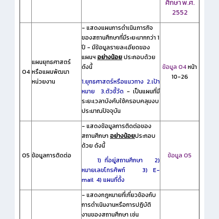
ศึกษา พ.ศ.
2552
- แสดงแผนการดำเนินภารกิจ
ของสถานศึกษาที่มีระยะมากกว่า 1
ปี - มีข้อมูลรายละเอียดของ
แผนฯ
อย่างน้อย
ประกอบด้วย
แผนยุทธศาสตร์
ดังนี้
ข้อมูล O4
หน้า
O4
หรือแผนพัฒนา
10-26
หน่วยงาน
1.ยุทธศาสตร์หรือแนวทาง
2.เป้า
หมาย
3.ตัวชี้วัด
- เป็นแผนที่มี
ระยะเวลาบังคับใช้ครอบคลุมงบ
ประมาณปัจจุบัน
- แสดงข้อมูลการติดต่อของ
สถานศึกษา
อย่างน้อย
ประกอบ
ด้วย ดังนี้
O5
ข้อมูลการติดต่อ
ข้อมูล O5
1) ที่อยู่สถานศึกษา 2)
หมายเลขโทรศัพท์
3) E-
mail
4) แผนที่ตั้ง
- แสดงกฎหมายที่เกี่ยวข้องกับ
การดำเนินงานหรือการปฏิบัติ
งานของสถานศึกษา เช่น