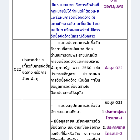
จ้าง
เกิน 5 แสนบาทหรือการจัดจ้างที่
วอศ.ชุมพร
กฎหมายไม่ได้กำหนดให้ต้องเผย
แพร่แผนการจัดซื้อจัดจ้าง ให้
สถานศึกษาอธิบายเพิ่มเติม โดย
ละเอียด หรือเผยแพร่ว่าไม่มีการ
จัดซื้อจัดจ้างในกรณีดังกล่าว
- แสดงประกาศการจัดซื้อจัด
จ้างตามที่สถานศึกษาจะต้อง
ดำเนินการตามพระราชบัญญัติ
ประกาศต่าง ๆ
การจัดซื้อจัดจ้างและการบริหาร
เกี่ยวกับการจัดซื้อ
พัสดุภาครัฐ พ.ศ. 2560 เช่น
ข้อมูล O22
O22
จัดจ้าง หรือการ
ประกาศเชิญชวน ประกาศผล
จัดหาพัสดุ
การจัดซื้อจัดจ้าง เป็นต้น **เป็น
ข้อมูลการจัดซื้อจัดจ้างใน
ปีงบประมาณปัจจุบัน
ข้อมูล O23
- แสดงสรุปผลการจัดซื้อจัด
จ้างของสถานศึกษา
1.
ประกาศผู้ชนะ
ไตรมาส-1
- มีข้อมูลรายละเอียดผลการจัด
ซื้อจัดจ้าง เช่น งานที่ซื้อหรือจ้าง
2.
ประกาศราย
วงเงินที่ซื้อหรือจ้าง ราคากลาง
ไตรมาส-2
วิธีการซื้อหรือจ้าง รายชื่อผู้