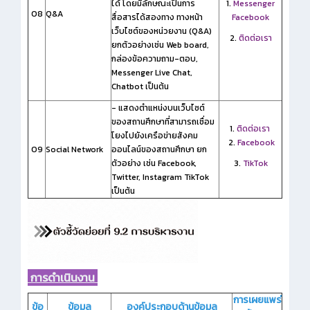
ได้ โดยมีลักษณะเป็นการ
1.
Messenger
O8
Q&A
สื่อสารได้สองทาง ทางหน้า
Facebook
เว็บไซต์ของหน่วยงาน (Q&A)
2.
ติดต่อเรา
ยกตัวอย่างเช่น Web board,
กล่องข้อความถาม-ตอบ,
Messenger Live Chat,
Chatbot เป็นต้น
- แสดงตำแหน่งบนเว็บไซต์
ของสถานศึกษาที่สามารถเชื่อม
1.
ติดต่อเรา
โยงไปยังเครือข่ายสังคม
2.
Facebook
O9
Social Network
ออนไลน์ของสถานศึกษา ยก
ตัวอย่าง เช่น Facebook,
3.
TikTok
Twitter, Instagram TikTok
เป็นต้น
การดำเนินงาน
การเผยแพร่
ข้อ
ข้อมูล
องค์ประกอบด้านข้อมูล