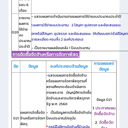
รอบ 6
เดือน
- แสดงผลการดำเนินงานตามแผนการใช้จ่ายงบประมาณประจำปี
รายงาน
ผลการ
1.ผลการใช้จ่ายงบประมาณ
2.ปัญหา อุปสรรค และข้อเสนอแนะ
ใช้จ่าย
O20
(หากไม่มีปัญหา อุปสรรค และข้อเสนอแนะ ให้เขียนบอกว่าไม่มีปั
งบ
รายละเอียด ครบทั้ง 2 องค์ประกอบ)
ประมาณ
ประจำปี
- เป็นรายงานผลย้อนหลัง 1 ปีงบประมาณ
การจัดซื้อจัดจ้างหรือการจัดกาพัสดุ
การเผยแพร่
ข้อ
ข้อมูล
องค์ประกอบด้านข้อมูล
ข้อมูล
-แสดงแผนการจัดซื้อจัดจ้าง
หรือแผนการจัดหาพัสดุตามที่
สถานศึกษาจะต้องดำเนินการ
ตามพระราช บัญญัติการจัดซื้อ
จัดจ้างและการบริหารพัสดุภาค
ข้อมูล O21
รัฐ พ.ศ. 2560
1.
ประกาศแผน
แผนการจัดซื้อจัด
- เป็นข้อมูลการจัดซื้อจัดจ้างใน
จัดซื้อจัดจ้าง
O21
จ้างหรือการจัดหา
ปีงบประมาณปัจจุบัน
2.
จัดซื้อจัด
พัสดุ
*
กรณีไม่มีการจัดจ้างที่มีวงเงิน