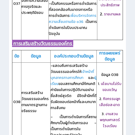
จัดการความเสี่ยง
O37
-เป็นกิจกรรมหรือการดำเนินการ
ประสิทธิภาพ
การทุจริตและ
ที่สอดคล้องกับมาตรการหรือ
ประพฤติมิชอบ
2.
รายงานผล
การดำเนินการ
เพื่อบริหารจัดการ
ความเสี่ยงตามข้อ o36
เป็นการ
ดำเนินการในปีงบประมาณ
ปัจจุบัน
การเสริมสร้างวัฒธรรมองค์กร
การเผยแพร่
ข้อ
ข้อมูล
องค์ประกอบด้านข้อมูล
ข้อมูล
-แสดงถึงการเสริมสร้าง
วัฒนธรรมองค์กรให้
เจ้าหน้าที่
ข้อมูล O38
บุคลากรทางการศึกษา
และ
ผู้
เรียน
ของสถานศึกษามีทัศนคติ
1.
นโยบาบไม่รับ
ค่านิยมในการปฏิบัติงานอย่าง
ของขวัญ
การเสริมสร้าง
ซื่อสัตย์สุจริต มีจิตสำนึกที่ดี
วัฒนธรรมองค์กร
2.
กิจกรรมลูก
O38
รับผิดชอบต่อหน้าที่และบทบาท
ตามมาตรฐานทาง
เสือช่อสะอาด
ทางสังคม
จริยธรรม
3.
งานสวน
- เป็นการดำเนินการที่สถาน
พฤกษศาสตร์
ศึกษาเป็นผู้ดำเนินการเอง -
โรงเรียน
เป็นการดำเนินการใน